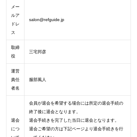
メー
ルア
salon@refguide.jp
ドレ
ス
取締
三宅邦彦
役
運営
責任
服部風人
者名
会員が退会を希望する場合には所定の退会手続の
終了後に退会となります。
退会
退会手続きを完了した当日に退会となります。
につ
退会ご希望の方は下記ページより退会手続きを行